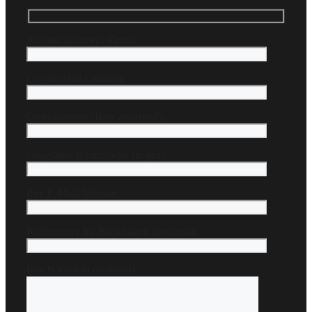
Ansprechpartner / Firma:
Gewünschte Leistung:
Objektadresse (Bitte angeben!):
Ungefähre Räumfläche (in qm):
Ihre E-Mail-Adresse:
Rufnummer für Rückfragen (optional):
Ihre Nachricht (optional):