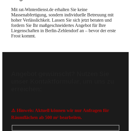
Mit rat-Winterdienst.de erhalten Sie keine
Massenabfertigung, sondern individuelle Betreuung mit
hoher Verlässlichkeit. Lassen Sie sich jetzt beraten und
fordern Sie Ihr maßgeschneidertes Angebot für Ihre
Liegenschaften in Berlin-Zehlendorf an – bevor der erste
Frost kommt.
Angebot gewünscht? Nutzen Sie
unser Kontaktformular, um uns zu
erreichen:
⚠️ Hinweis: Aktuell können wir nur Anfragen für
Räumflächen ab 500 m² bearbeiten.