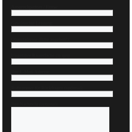
Ansprechpartner / Firma:
Gewünschte Leistung:
Objektadresse (Bitte angeben!):
Ungefähre Räumfläche (in qm):
Ihre E-Mail-Adresse:
Rufnummer für Rückfragen (optional):
Ihre Nachricht (optional):